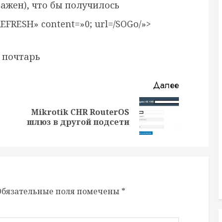
важен), что бы получилось
FRESH» content=»0; url=/SOGo/»>
 почтарь
Далее
Mikrotik CHR RouterOS
шлюз в другой подсети
Обязательные поля помечены
*