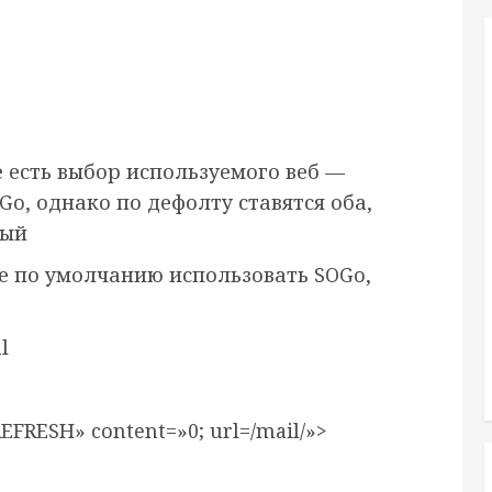
 есть выбор используемого веб —
o, однако по дефолту ставятся оба,
вый
ие по умолчанию использовать SOGo,
l
FRESH» content=»0; url=/mail/»>