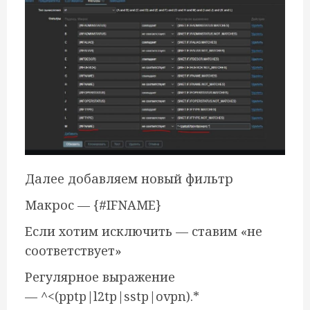
Далее добавляем новый фильтр
Макрос — {#IFNAME}
Если хотим исключить — ставим «не
соответствует»
Регулярное выражение
— ^<(pptp|l2tp|sstp|ovpn).*