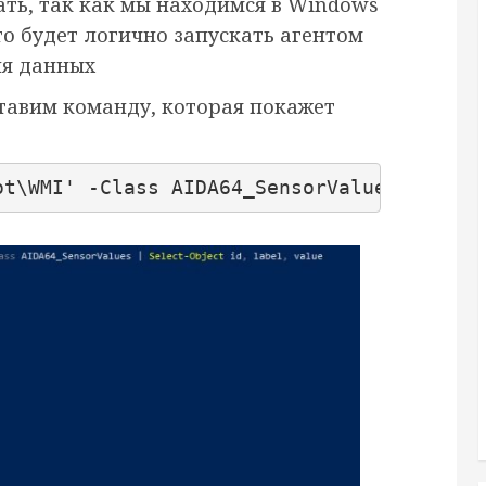
ать, так как мы находимся в Windows
то будет логично запускать агентом
ия данных
ставим команду, которая покажет
ot\WMI' -Class AIDA64_SensorValues | Sele