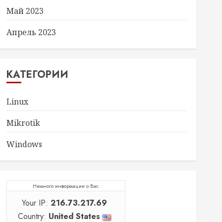
Май 2023
Апрель 2023
icy bypass -Command "Get-WmiObject -Names
КАТЕГОРИИ
ionpolicy bypass -Command "Get-WmiObject 
Linux
licy bypass -Command "Get-WmiObject -Name
Mikrotik
y bypass -Command "Get-WmiObject -Namespa
Windows
cutionpolicy bypass -Command "Get-WmiObje
licy bypass -Command "Get-WmiObject -Name
Немного информации о Вас
Your IP:
216.73.217.69
ypass -Command "Get-WmiObject -Namespace 
Country:
United States