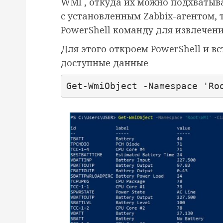
WMI , откуда их можно подхватыв
с установленным Zabbix-агентом, 
PowerShell команду для извлечен
Для этого откроем PowerShell и в
доступные данные
Get-WmiObject -Namespace 'Ro