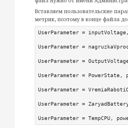
файл нужно от имени Администра
Вставляем пользовательские пара
метрик, поэтому в конце файла д
UserParameter = inputVoltage
UserParameter = nagruzkaVpro
UserParameter = OutputVoltag
UserParameter = PowerState, 
UserParameter = VremiaRaboti
UserParameter = ZaryadBatter
UserParameter = TempCPU, pow