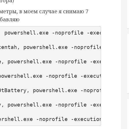
тора)
метры, в моем случае я снимаю 7
обавляю
, powershell.exe -noprofile -executionpol
centah, powershell.exe -noprofile -execut
e, powershell.exe -noprofile -executionpo
powershell.exe -noprofile -executionpolic
OtBattery, powershell.exe -noprofile -exe
y, powershell.exe -noprofile -executionpo
ershell.exe -noprofile -executionpolicy b