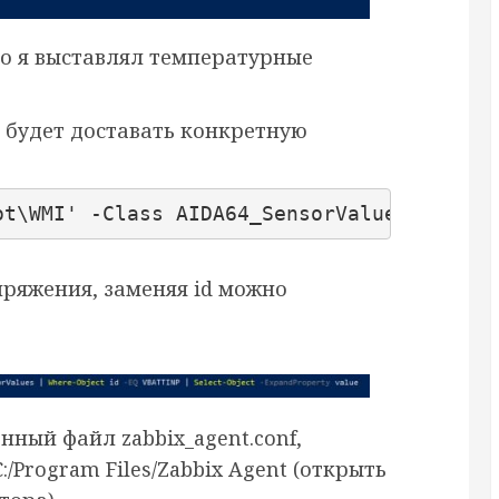
но я выставлял температурные
у будет доставать конкретную
ot\WMI' -Class AIDA64_SensorValues | Wher
пряжения, заменяя id можно
ный файл zabbix_agent.conf,
/Program Files/Zabbix Agent (открыть