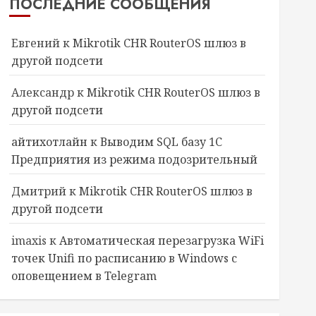
ПОСЛЕДНИЕ СООБЩЕНИЯ
Евгений
к
Mikrotik CHR RouterOS шлюз в
другой подсети
Александр
к
Mikrotik CHR RouterOS шлюз в
другой подсети
ct-Object id, label, value
айтихотлайн
к
Выводим SQL базу 1С
Предприятия из режима подозрительный
Дмитрий
к
Mikrotik CHR RouterOS шлюз в
другой подсети
imaxis
к
Автоматическая перезагрузка WiFi
точек Unifi по расписанию в Windows с
оповещением в Telegram