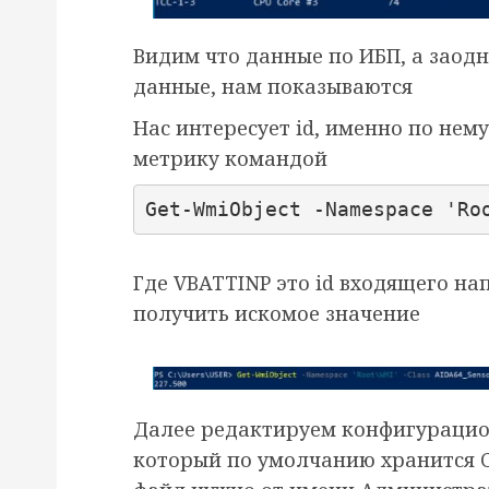
Видим что данные по ИБП, а заод
данные, нам показываются
Нас интересует id, именно по нем
метрику командой
Get-WmiObject -Namespace 'Ro
Где VBATTINP это id входящего на
получить искомое значение
Далее редактируем конфигурацион
который по умолчанию хранится C: